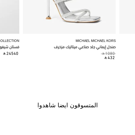
COLLECTION
MICHAEL MICHAEL KORS
صندل إيماني جلد صناعي ميتاليك مزخرف
فستان شيفو
‎ ⃁ 24540 ‎
‎ ⃁ 1080 ‎
‎ ⃁ 432 ‎
المتسوقون ايضا شاهدوا