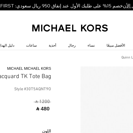
خصم 15% على طلبك الأول عند إنفاق 950 ريال سعودي: MKFIRST
الأن
الأفضل مبيعًا
نساء
رجال
أحذية
ساعات
دليل الهداي
Quinn 
MICHAEL MICHAEL KORS
acquard TK Tote Bag
Style #30T5AQNT9O
‎ ⃁ 1200 ‎
‎ ⃁ 480 ‎
اللون