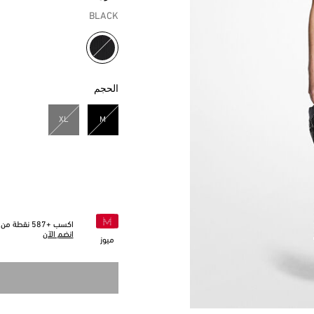
BLACK
مختار
الحجم
XL
M
مختار
اكسب +
587
نقطة من خ
انضم الآن
ميوز