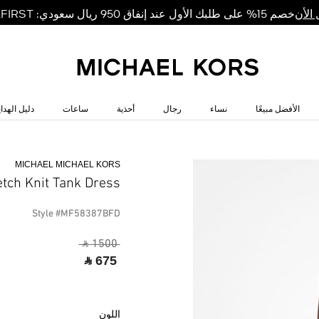
خصم 15% على طلبك الأول عند إنفاق 950 ريال سعودي: MKFIRST
الأن
الأفضل مبيعًا
نساء
رجال
أحذية
ساعات
دليل الهداي
MICHAEL MICHAEL KORS
etch Knit Tank Dress
Style #MF58387BFD
‎ ⃁ 1500 ‎
‎ ⃁ 675 ‎
اللون