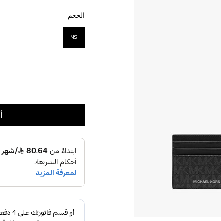
الحجم
NS
مختار
أ