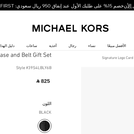
خصم 15% على طلبك الأول عند إنفاق 950 ريال سعودي: MKFIRST
الأن
الأفضل مبيعًا
نساء
رجال
أحذية
ساعات
دليل الهداي
MICHAEL MICHAEL KORS
se and Belt Gift Set
Signature Logo Card 
Style #39S4LBLY6B
‎ ⃁ 825 ‎
اللون
BLACK
مختار