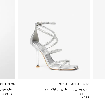
COLLECTION
MICHAEL MICHAEL KORS
صندل إيماني جلد صناعي ميتاليك مزخرف
فستان شيفو
‎ ⃁ 24540 ‎
‎ ⃁ 1080 ‎
‎ ⃁ 432 ‎