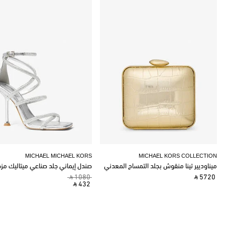
MICHAEL MICHAEL KORS
MICHAEL KORS COLLECTION
ميناوديير تينا منقوش بجلد التمساح المعدني
صندل إيماني جلد صناعي ميتاليك مز
‎ ⃁ 1080 ‎
‎ ⃁ 5720 ‎
‎ ⃁ 432 ‎