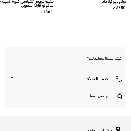
ميناوديير تينا جلد
حقيبة كروس تشيلسي كبيرة الحجم م
سافيانو قابلة للتحويل
‎ ⃁ 6580 ‎
‎ ⃁ 1300 ‎
كيف يمكننا مساعدتك؟
خدمة العملاء
تواصل معنا
ابحث عن المتجر