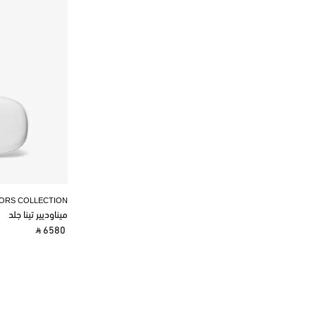
KORS COLLECTION
ميناوديير تينا جلد
‎ ⃁ 6580 ‎