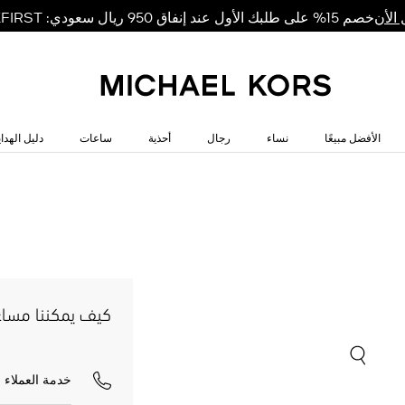
خصم 15% على طلبك الأول عند إنفاق 950 ريال سعودي: MKFIRST
الأن
الأفضل مبيعًا
نساء
رجال
أحذية
ساعات
دليل الهداي
كيف يمكننا مسا
خدمة العملاء