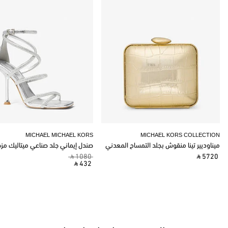
MICHAEL MICHAEL KORS
MICHAEL KORS COLLECTION
ميناوديير تينا منقوش بجلد التمساح المعدني
صندل إيماني جلد صناعي ميتاليك مز
‎ ⃁ 1080 ‎
‎ ⃁ 5720 ‎
‎ ⃁ 432 ‎