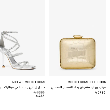
MICHAEL MICHAEL KORS
MICHAEL KORS COLLECTION
ميناوديير تينا منقوش بجلد التمساح المعدني
صندل إيماني جلد صناعي ميتاليك مز
‎ ⃁ 1080 ‎
‎ ⃁ 5720 ‎
‎ ⃁ 432 ‎