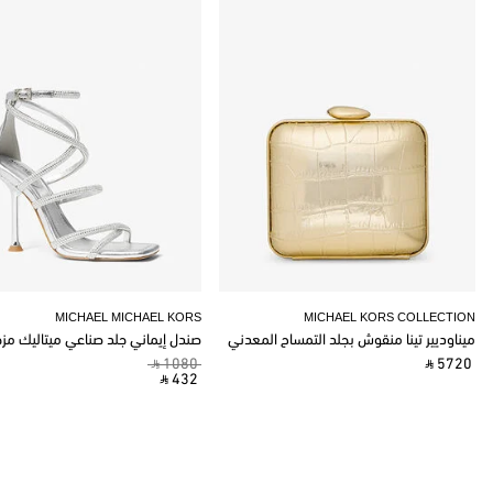
MICHAEL MICHAEL KORS
MICHAEL KORS COLLECTION
ميناوديير تينا منقوش بجلد التمساح المعدني
صندل إيماني جلد صناعي ميتاليك مز
‎ ⃁ 1080 ‎
‎ ⃁ 5720 ‎
‎ ⃁ 432 ‎