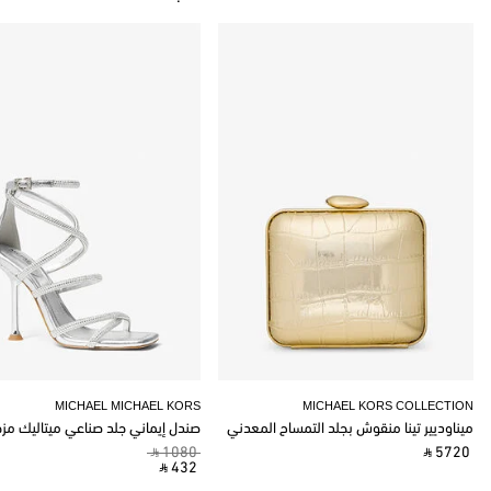
MICHAEL MICHAEL KORS
MICHAEL KORS COLLECTION
ميناوديير تينا منقوش بجلد التمساح المعدني
صندل إيماني جلد صناعي ميتاليك مز
‎ ⃁ 1080 ‎
‎ ⃁ 5720 ‎
‎ ⃁ 432 ‎