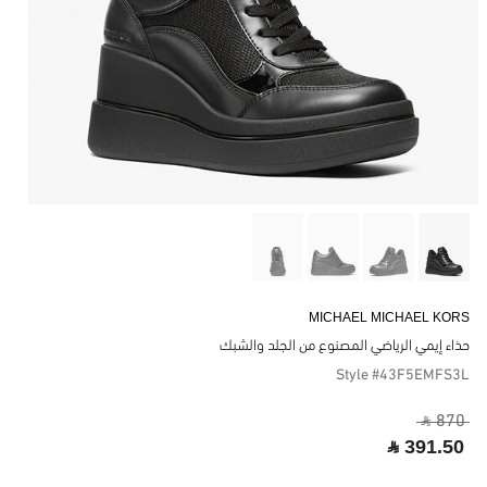
MICHAEL MICHAEL KORS
حذاء إيمي الرياضي المصنوع من الجلد والشبك
Style #43F5EMFS3L
‎ ⃁ 870 ‎
‎ ⃁ 391.50 ‎