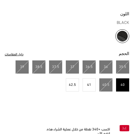
اللون
BLACK
مختار
الحجم
دليل المقاسات
39
38.5
37.5
37
36.5
36
35.5
42.5
41
40.5
40
مختار
اكسب +
340
نقطة من خلال عملية الشراء هذه.
انضم الآن