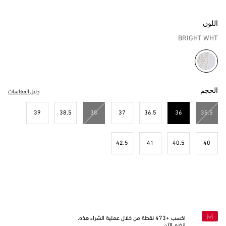
اللون
BRIGHT WHT
مختار
الحجم
دليل المقاسات
39
38.5
38
37
36.5
36
35.5
مختار
42.5
41
40.5
40
اكسب +
473
نقطة من خلال عملية الشراء هذه.
انضم الآن