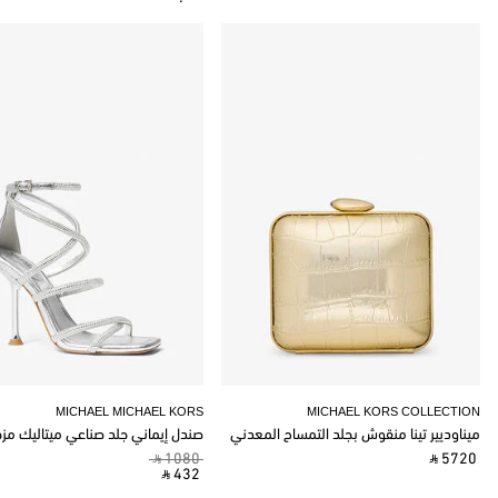
MICHAEL MICHAEL KORS
MICHAEL KORS COLLECTION
ميناوديير تينا منقوش بجلد التمساح المعدني
صندل إيماني جلد صناعي ميتاليك مز
‎ ⃁ 1080 ‎
‎ ⃁ 5720 ‎
‎ ⃁ 432 ‎