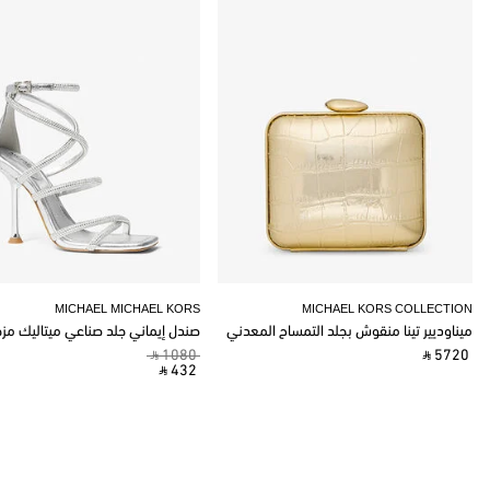
MICHAEL MICHAEL KORS
MICHAEL KORS COLLECTION
ميناوديير تينا منقوش بجلد التمساح المعدني
صندل إيماني جلد صناعي ميتاليك مز
‎ ⃁ 1080 ‎
‎ ⃁ 5720 ‎
‎ ⃁ 432 ‎