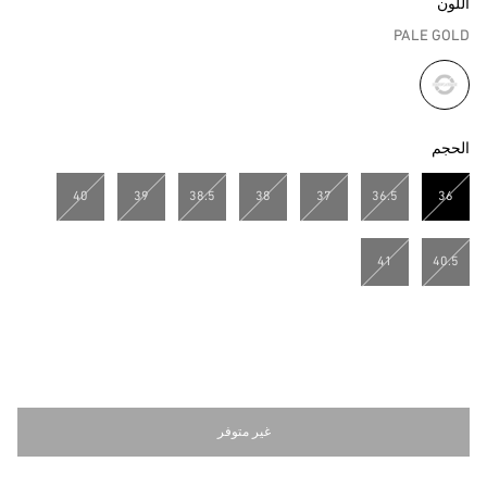
اللون
PALE GOLD
مختار
الحجم
40
39
38.5
38
37
36.5
36
مختار
41
40.5
غير متوفر