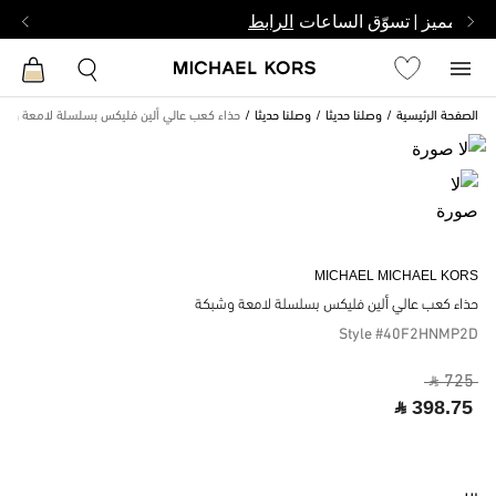
بشخص مميز | تسوّق الساعات
الرابط
الصفحة الرئيسية
وصلنا حديثا
وصلنا حديثا
حذاء كعب عالي ألين فليكس بسلسلة لامعة وشب
MICHAEL MICHAEL KORS
حذاء كعب عالي ألين فليكس بسلسلة لامعة وشبكة
Style #40F2HNMP2D
‎ ⃁ 725 ‎
‎ ⃁ 398.75 ‎