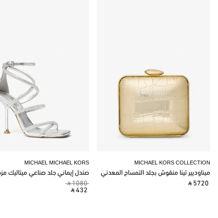
MICHAEL MICHAEL KORS
MICHAEL KORS COLLECTION
ميناوديير تينا منقوش بجلد التمساح المعدني
صندل إيماني جلد صناعي ميتاليك مز
‎ ⃁ 1080 ‎
‎ ⃁ 5720 ‎
‎ ⃁ 432 ‎