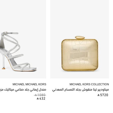
MICHAEL MICHAEL KORS
MICHAEL KORS COLLECTION
ميناوديير تينا منقوش بجلد التمساح المعدني
صندل إيماني جلد صناعي ميتاليك مز
‎ ⃁ 1080 ‎
‎ ⃁ 5720 ‎
‎ ⃁ 432 ‎