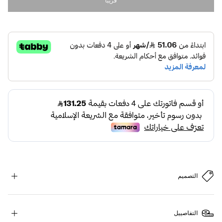
قريبا
التصميم
التفاصييل