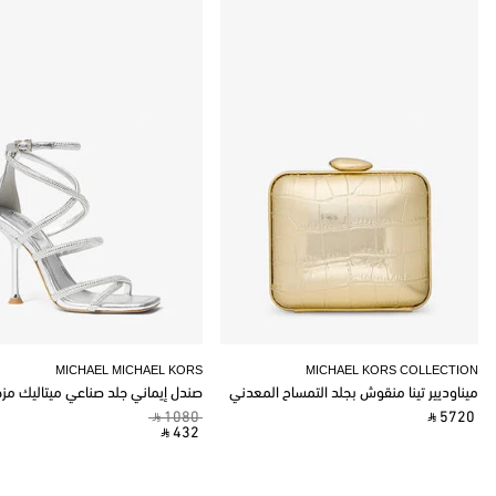
MICHAEL MICHAEL KORS
MICHAEL KORS COLLECTION
ميناوديير تينا منقوش بجلد التمساح المعدني
صندل إيماني جلد صناعي ميتاليك مز
‎ ⃁ 1080 ‎
‎ ⃁ 5720 ‎
‎ ⃁ 432 ‎