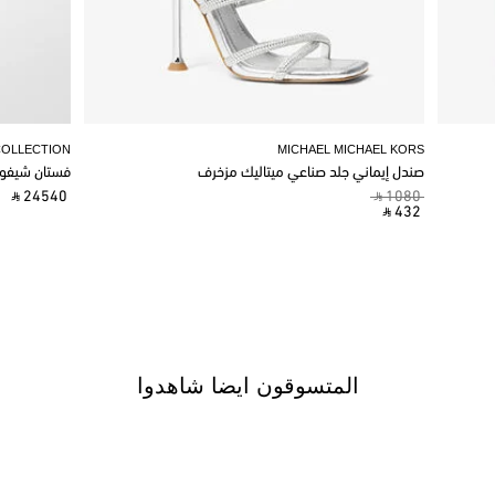
COLLECTION
MICHAEL MICHAEL KORS
صندل إيماني جلد صناعي ميتاليك مزخرف
فستان شيفو
‎ ⃁ 24540 ‎
‎ ⃁ 1080 ‎
‎ ⃁ 432 ‎
المتسوقون ايضا شاهدوا