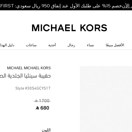
خصم 15% على طلبك الأول عند إنفاق 950 ريال سعودي: MKFIRST
الأن
الأفضل مبيعًا
نساء
رجال
أحذية
ساعات
دليل الهداي
MICHAEL MICHAEL KORS
حقيبة سينثيا الجلدية الص
Style #30S4GCYS1T
‎ ⃁ 1700 ‎
‎ ⃁ 680 ‎
اللون