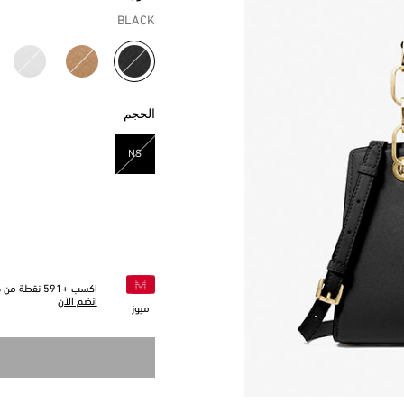
BLACK
مختار
الحجم
NS
مختار
اكسب +
591
نقطة من خل
انضم الآن
ميوز