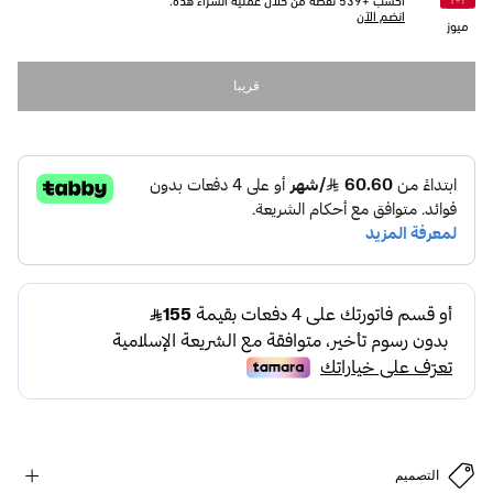
اكسب +
539
نقطة من خلال عملية الشراء هذه.
انضم الآن
ميوز
قريبا
التصميم