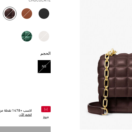
CHOCOLATE
مختار
الحجم
NS
مختار
اكسب +
1478
نقطة من 
انضم الآن
ميوز