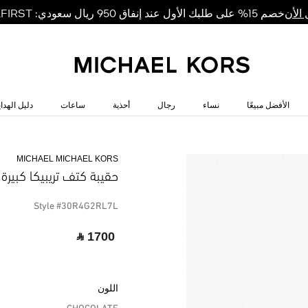
خصم 15% على طلبك الأول عند إنفاق 950 ريال سعودي: MKFIRST
الأن
الأفضل مبيعًا
نساء
رجال
أحذية
ساعات
دليل الهداي
MICHAEL MICHAEL KORS
حقيبة كتف تريبيكا كبيرة
Style #30R4G2RL7L
‎ ⃁ 1700 ‎
اللون