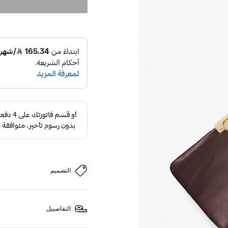
التصميم
التفاصييل