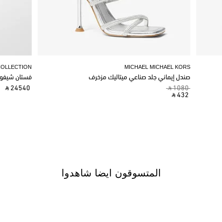
COLLECTION
MICHAEL MICHAEL KORS
صندل إيماني جلد صناعي ميتاليك مزخرف
فستان شيفو
‎ ⃁ 24540 ‎
‎ ⃁ 1080 ‎
‎ ⃁ 432 ‎
المتسوقون ايضا شاهدوا