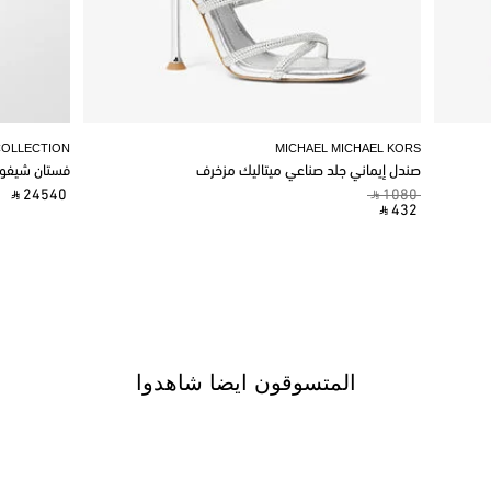
COLLECTION
MICHAEL MICHAEL KORS
صندل إيماني جلد صناعي ميتاليك مزخرف
فستان شيفو
‎ ⃁ 24540 ‎
‎ ⃁ 1080 ‎
‎ ⃁ 432 ‎
المتسوقون ايضا شاهدوا