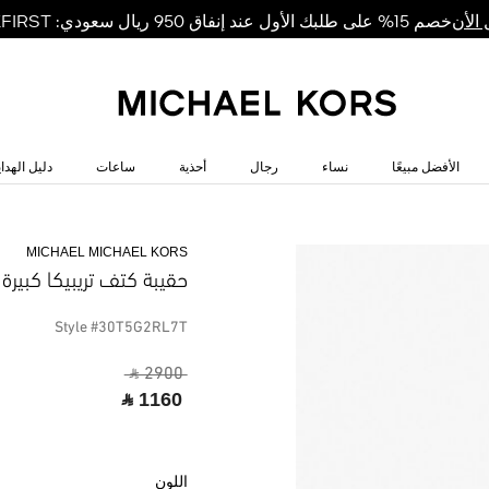
خصم 15% على طلبك الأول عند إنفاق 950 ريال سعودي: MKFIRST
الأن
الأفضل مبيعًا
نساء
رجال
أحذية
ساعات
دليل الهداي
MICHAEL MICHAEL KORS
حقيبة كتف تريبيكا كبيرة 
Style #30T5G2RL7T
‎ ⃁ 2900 ‎
‎ ⃁ 1160 ‎
اللون