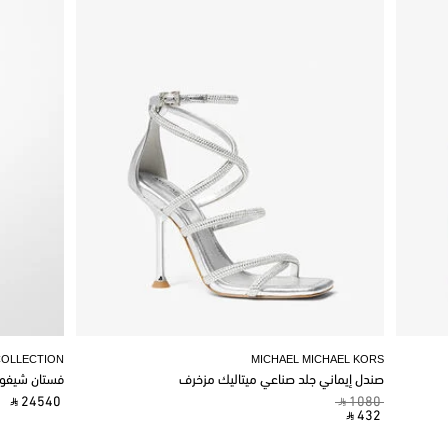
COLLECTION
MICHAEL MICHAEL KORS
صندل إيماني جلد صناعي ميتاليك مزخرف
فستان شيفو
‎ ⃁ 24540 ‎
‎ ⃁ 1080 ‎
‎ ⃁ 432 ‎