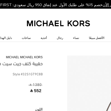
خصم 15% على طلبك الأول عند إنفاق 950 ريال سعودي: MKFIRST
الأن
الأفضل مبيعًا
نساء
رجال
أحذية
ساعات
دليل الهداي
MICHAEL MICHAEL KORS
حقيبة كتف جيت سيت م
Style #32S1GT9C8B
‎ ⃁ 1380 ‎
‎ ⃁ 552 ‎
اللون