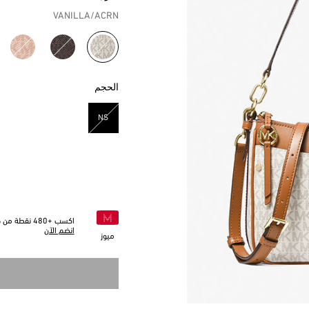
VANILLA/ACRN
مختار
الحجم
NS
مختار
اكسب +
480
نقطة من خل
انضم الآن
ميوز