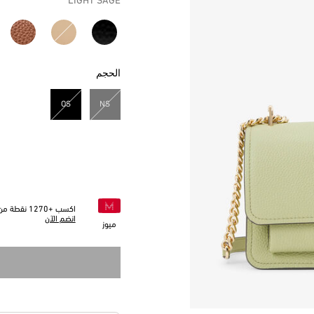
LIGHT SAGE
الحجم
OS
NS
مختار
اكسب +
1270
نقطة من 
انضم الآن
ميوز