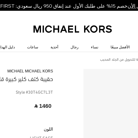
خصم 15% على طلبك الأول عند إنفاق 950 ريال سعودي: MKFIRST
الأن
الأفضل مبيعًا
نساء
رجال
أحذية
ساعات
دليل الهداي
ة للتحويل من الجلد المحبب
MICHAEL MICHAEL KORS
حقيبة كتف كلير كبيرة قا
Style #30T4GC7L3T
‎ ⃁ 1460 ‎
اللون