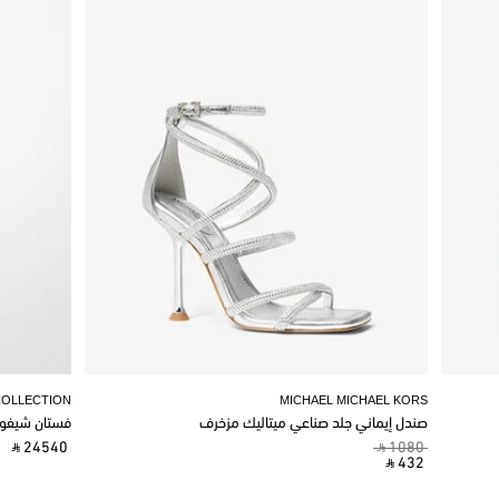
COLLECTION
MICHAEL MICHAEL KORS
صندل إيماني جلد صناعي ميتاليك مزخرف
فستان شيفو
‎ ⃁ 24540 ‎
‎ ⃁ 1080 ‎
‎ ⃁ 432 ‎