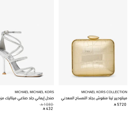
MICHAEL MICHAEL KORS
MICHAEL KORS COLLECTION
ميناوديير تينا منقوش بجلد التمساح المعدني
صندل إيماني جلد صناعي ميتاليك مز
‎ ⃁ 1080 ‎
‎ ⃁ 5720 ‎
‎ ⃁ 432 ‎