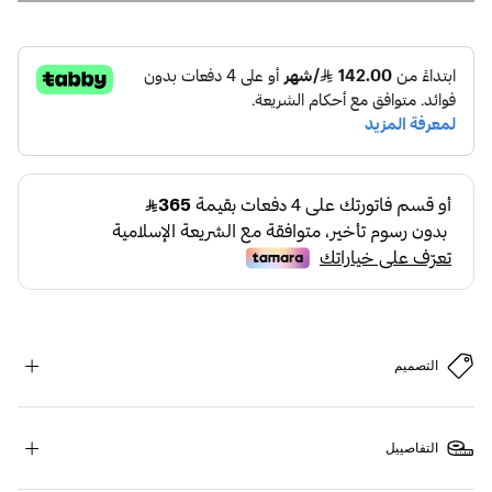
التصميم
التفاصييل