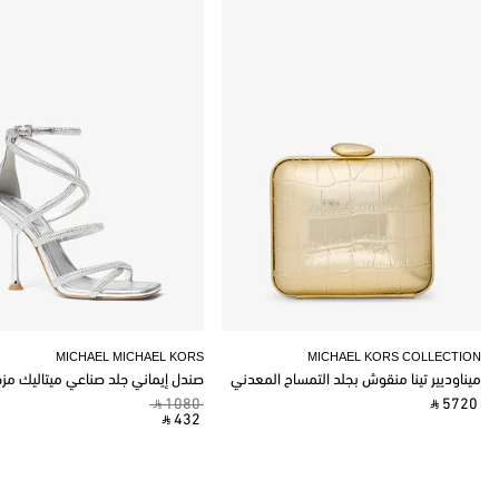
MICHAEL MICHAEL KORS
MICHAEL KORS COLLECTION
ميناوديير تينا منقوش بجلد التمساح المعدني
صندل إيماني جلد صناعي ميتاليك مز
‎ ⃁ 1080 ‎
‎ ⃁ 5720 ‎
‎ ⃁ 432 ‎