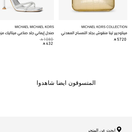
MICHAEL MICHAEL KORS
MICHAEL KORS COLLECTION
ميناوديير تينا منقوش بجلد التمساح المعدني
صندل إيماني جلد صناعي ميتاليك مز
‎ ⃁ 1080 ‎
‎ ⃁ 5720 ‎
‎ ⃁ 432 ‎
المتسوقون ايضا شاهدوا
ابحث عن المتجر