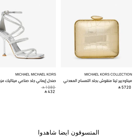
MICHAEL MICHAEL KORS
MICHAEL KORS COLLECTION
ميناوديير تينا منقوش بجلد التمساح المعدني
صندل إيماني جلد صناعي ميتاليك مز
‎ ⃁ 1080 ‎
‎ ⃁ 5720 ‎
‎ ⃁ 432 ‎
المتسوقون ايضا شاهدوا