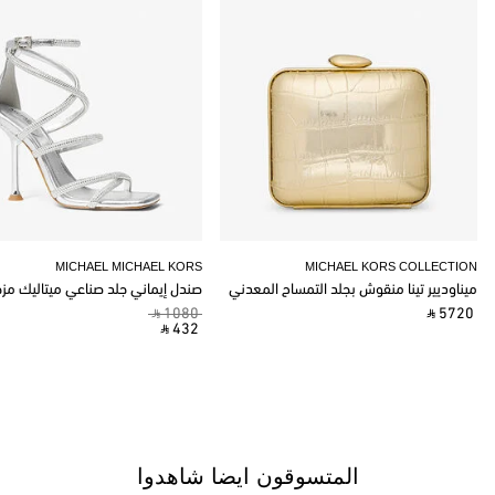
MICHAEL MICHAEL KORS
MICHAEL KORS COLLECTION
ميناوديير تينا منقوش بجلد التمساح المعدني
صندل إيماني جلد صناعي ميتاليك مز
‎ ⃁ 1080 ‎
‎ ⃁ 5720 ‎
‎ ⃁ 432 ‎
المتسوقون ايضا شاهدوا