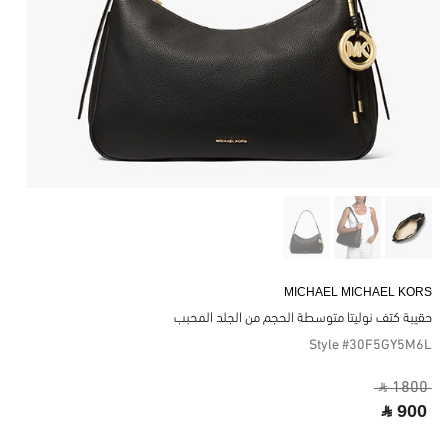
MICHAEL MICHAEL KORS
حقيبة كتف نوليتا متوسطة الحجم من الجلد المحبب
Style #30F5GY5M6L
‎ ⃁ 1800 ‎
‎ ⃁ 900 ‎