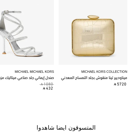
MICHAEL MICHAEL KORS
MICHAEL KORS COLLECTION
ميناوديير تينا منقوش بجلد التمساح المعدني
صندل إيماني جلد صناعي ميتاليك مز
‎ ⃁ 1080 ‎
‎ ⃁ 5720 ‎
‎ ⃁ 432 ‎
المتسوقون ايضا شاهدوا