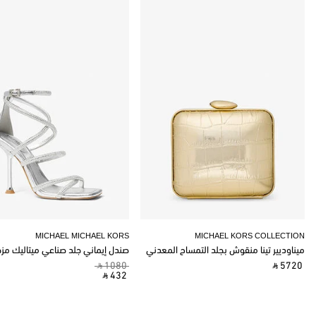
MICHAEL MICHAEL KORS
MICHAEL KORS COLLECTION
ميناوديير تينا منقوش بجلد التمساح المعدني
صندل إيماني جلد صناعي ميتاليك مز
‎ ⃁ 1080 ‎
‎ ⃁ 5720 ‎
‎ ⃁ 432 ‎