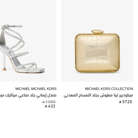
MICHAEL MICHAEL KORS
MICHAEL KORS COLLECTION
ميناوديير تينا منقوش بجلد التمساح المعدني
صندل إيماني جلد صناعي ميتاليك مز
‎ ⃁ 1080 ‎
‎ ⃁ 5720 ‎
‎ ⃁ 432 ‎