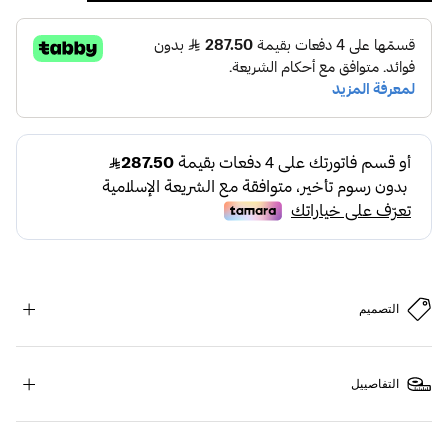
التصميم
التفاصييل