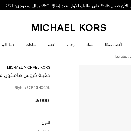
خصم 15% على طلبك الأول عند إنفاق 950 ريال سعودي: MKFIRST
الأن
الأفضل مبيعًا
نساء
رجال
أحذية
ساعات
دليل الهداي
 صغير جدًا
MICHAEL MICHAEL KORS
حقيبة كروس هاملتون مود
Style #32F5GNXC0L
‎ ⃁ 990 ‎
اللون