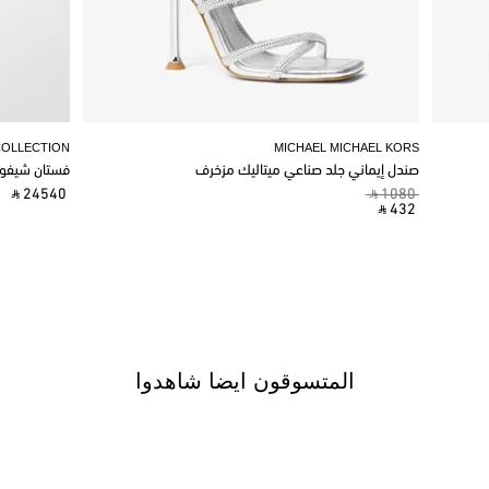
COLLECTION
MICHAEL MICHAEL KORS
صندل إيماني جلد صناعي ميتاليك مزخرف
فستان شيفو
‎ ⃁ 24540 ‎
‎ ⃁ 1080 ‎
‎ ⃁ 432 ‎
المتسوقون ايضا شاهدوا