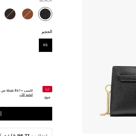
BLACK
مختار
الحجم
NS
مختار
اكسب +
861
نقطة من خل
انضم الآن
ميوز
أ