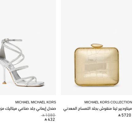
MICHAEL MICHAEL KORS
MICHAEL KORS COLLECTION
ميناوديير تينا منقوش بجلد التمساح المعدني
صندل إيماني جلد صناعي ميتاليك مز
‎ ⃁ 1080 ‎
‎ ⃁ 5720 ‎
‎ ⃁ 432 ‎