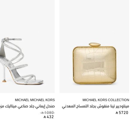
MICHAEL MICHAEL KORS
MICHAEL KORS COLLECTION
ميناوديير تينا منقوش بجلد التمساح المعدني
صندل إيماني جلد صناعي ميتاليك مز
‎ ⃁ 1080 ‎
‎ ⃁ 5720 ‎
‎ ⃁ 432 ‎