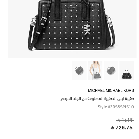
MICHAEL MICHAEL KORS
حقيبة ليلى الصغيرة المصنوعة من الجلد المرصع
Style #30S5S9IS1O
‎ ⃁ 1615 ‎
‎ ⃁ 726.75 ‎