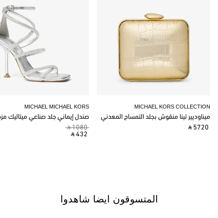
MICHAEL MICHAEL KORS
MICHAEL KORS COLLECTION
ميناوديير تينا منقوش بجلد التمساح المعدني
صندل إيماني جلد صناعي ميتاليك مز
‎ ⃁ 1080 ‎
‎ ⃁ 5720 ‎
‎ ⃁ 432 ‎
المتسوقون ايضا شاهدوا