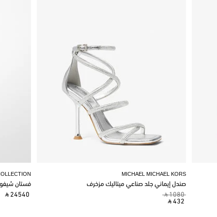
COLLECTION
MICHAEL MICHAEL KORS
صندل إيماني جلد صناعي ميتاليك مزخرف
فستان شيفو
‎ ⃁ 24540 ‎
‎ ⃁ 1080 ‎
‎ ⃁ 432 ‎