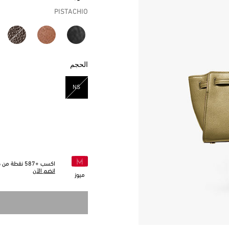
PISTACHIO
الحجم
NS
مختار
اكسب +
587
نقطة من خل
انضم الآن
ميوز