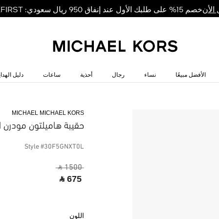
خصم 15% على طلبك الأول عند إنفاق 950 ريال سعودي: MKFIRST
الأن
الأفضل مبيعًا
نساء
رجال
أحذية
ساعات
دليل الهداي
MICHAEL MICHAEL KORS
حقيبة هاميلتون مودرن ا
Style #30F5GNXT0L
‎ ⃁ 1500 ‎
‎ ⃁ 675 ‎
اللون