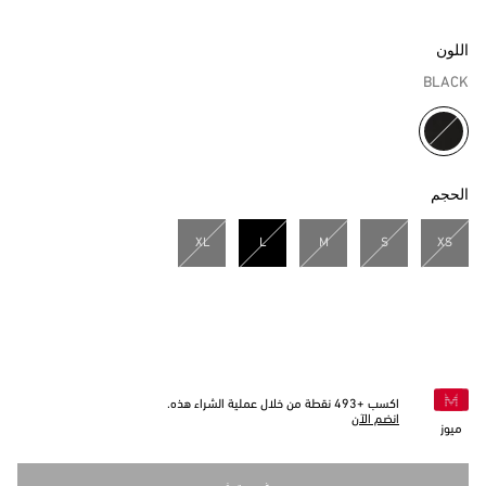
اللون
BLACK
مختار
الحجم
XL
L
M
S
XS
مختار
اكسب +
493
نقطة من خلال عملية الشراء هذه.
انضم الآن
ميوز