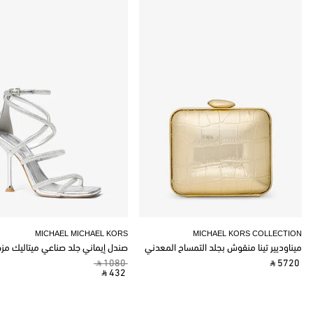
MICHAEL MICHAEL KORS
MICHAEL KORS COLLECTION
ميناوديير تينا منقوش بجلد التمساح المعدني
صندل إيماني جلد صناعي ميتاليك مز
‎ ⃁ 1080 ‎
‎ ⃁ 5720 ‎
‎ ⃁ 432 ‎