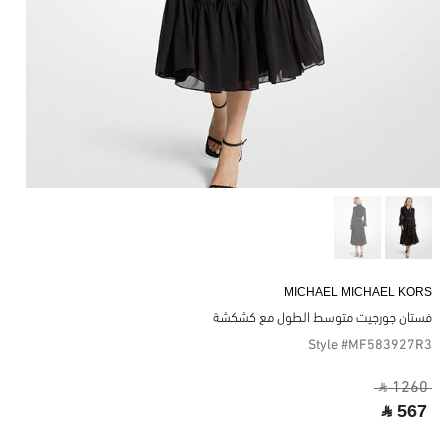
MICHAEL MICHAEL KORS
فستان جورجيت متوسط ​​الطول مع كشكشة
Style #MF583927R3
‎ ⃁ 1260 ‎
‎ ⃁ 567 ‎