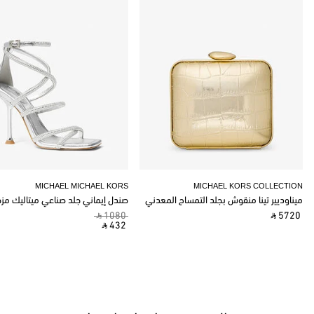
MICHAEL MICHAEL KORS
MICHAEL KORS COLLECTION
ميناوديير تينا منقوش بجلد التمساح المعدني
صندل إيماني جلد صناعي ميتاليك مز
‎ ⃁ 1080 ‎
‎ ⃁ 5720 ‎
‎ ⃁ 432 ‎