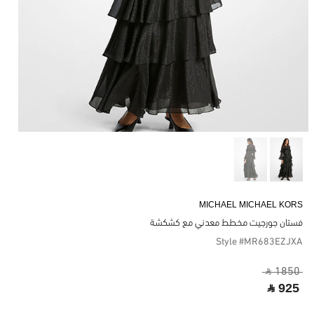
MICHAEL MICHAEL KORS
فستان جورجيت مخطط معدني مع كشكشة
Style #MR683EZJXA
‎ ⃁ 1850 ‎
‎ ⃁ 925 ‎