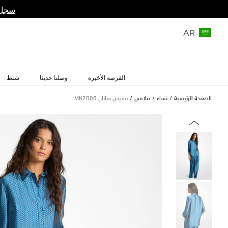
سجل 
AR
الفرصة الأخيرة
وصلنا حديثا
شنط
الصفحة الرئيسية
نساء
ملابس
قميص ساتان MK2000