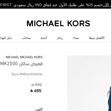
خصم 15% على طلبك الأول عند إنفاق 950 ريال سعودي: MKFIRST
الأن
الأفضل مبيعًا
نساء
رجال
أحذية
ساعات
دليل الهداي
MICHAEL MICHAEL KORS
قميص ساتان MK2000
Style #MR640V6KH6
‎ ⃁ 990 ‎
‎ ⃁ 495 ‎
اللون