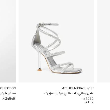
COLLECTION
MICHAEL MICHAEL KORS
صندل إيماني جلد صناعي ميتاليك مزخرف
فستان شيفو
‎ ⃁ 24540 ‎
‎ ⃁ 1080 ‎
‎ ⃁ 432 ‎