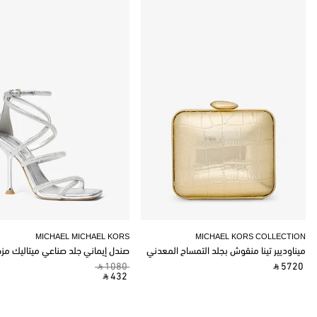
MICHAEL MICHAEL KORS
MICHAEL KORS COLLECTION
ميناوديير تينا منقوش بجلد التمساح المعدني
صندل إيماني جلد صناعي ميتاليك مز
‎ ⃁ 1080 ‎
‎ ⃁ 5720 ‎
‎ ⃁ 432 ‎