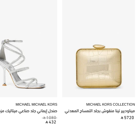
MICHAEL MICHAEL KORS
MICHAEL KORS COLLECTION
ميناوديير تينا منقوش بجلد التمساح المعدني
صندل إيماني جلد صناعي ميتاليك مز
‎ ⃁ 1080 ‎
‎ ⃁ 5720 ‎
‎ ⃁ 432 ‎