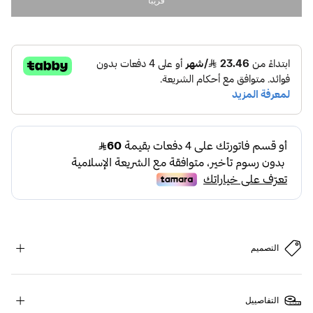
قريبا
التصميم
التفاصييل