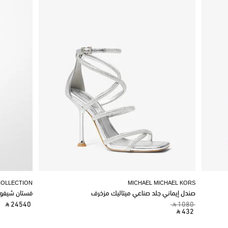
COLLECTION
MICHAEL MICHAEL KORS
صندل إيماني جلد صناعي ميتاليك مزخرف
فستان شيفو
‎ ⃁ 24540 ‎
‎ ⃁ 1080 ‎
‎ ⃁ 432 ‎