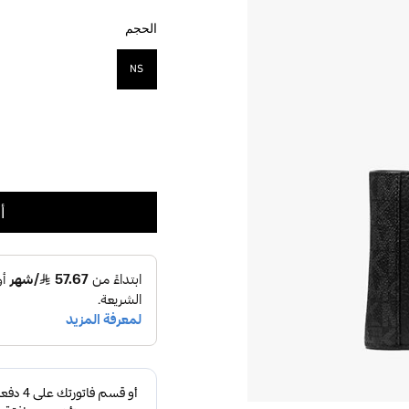
الحجم
NS
مختار
أ