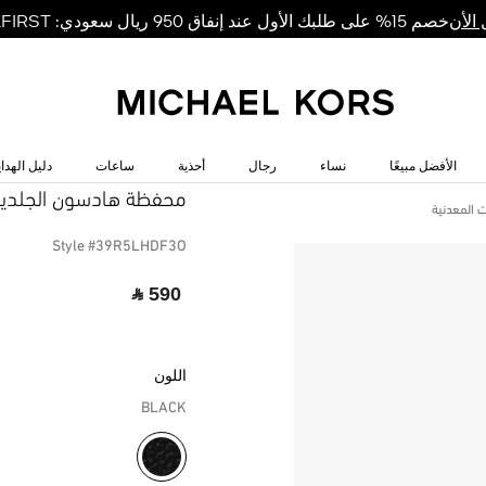
خصم 15% على طلبك الأول عند إنفاق 950 ريال سعودي: MKFIRST
الأن
الأفضل مبيعًا
نساء
رجال
أحذية
ساعات
دليل الهداي
MICHAEL MICHAEL KORS
محفظة هادسون الجلدية
 المعدنية
Style #39R5LHDF3O
‎ ⃁ 590 ‎
اللون
BLACK
مختار