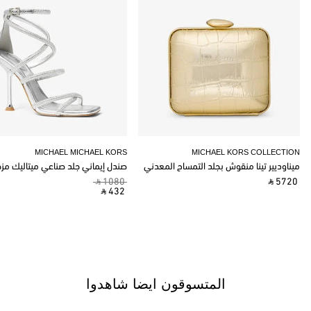
MICHAEL MICHAEL KORS
MICHAEL KORS COLLECTION
ميناوديير تينا منقوش بجلد التمساح المعدني
صندل إيماني جلد صناعي ميتاليك مز
‎ ⃁ 1080 ‎
‎ ⃁ 5720 ‎
‎ ⃁ 432 ‎
المتسوقون ايضا شاهدوا