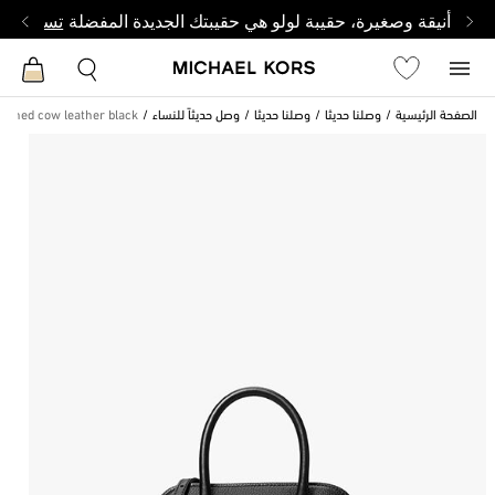
أنيقة وصغيرة، حقيبة لولو هي حقيبتك الجديدة المفضلة
تسوق من 
الصفحة الرئيسية
وصلنا حديثا
وصلنا حديثا
وصل حديثاً للنساء
ained cow leather black