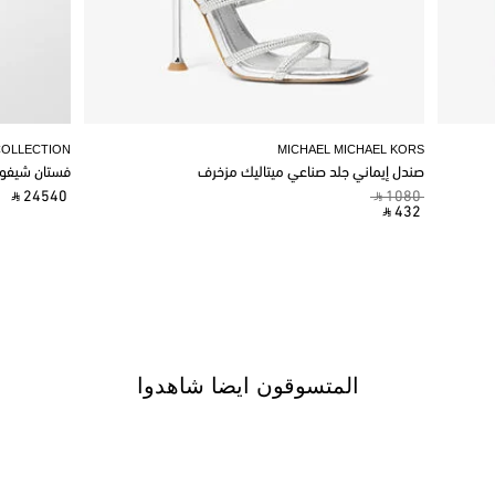
COLLECTION
MICHAEL MICHAEL KORS
صندل إيماني جلد صناعي ميتاليك مزخرف
فستان شيفو
‎ ⃁ 24540 ‎
‎ ⃁ 1080 ‎
‎ ⃁ 432 ‎
المتسوقون ايضا شاهدوا