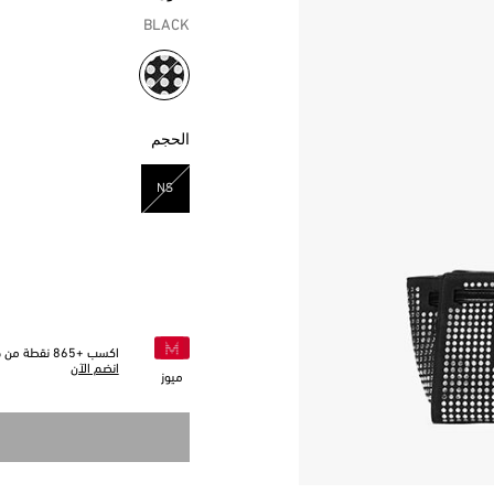
BLACK
مختار
الحجم
NS
مختار
اكسب +
865
نقطة من خل
انضم الآن
ميوز