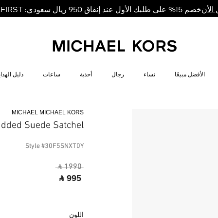
خصم 15% على طلبك الأول عند إنفاق 950 ريال سعودي: MKFIRST
الأن
الأفضل مبيعًا
نساء
رجال
أحذية
ساعات
دليل الهداي
MICHAEL MICHAEL KORS
udded Suede Satchel
Style #30F5SNXT0Y
‎ ⃁ 1990 ‎
‎ ⃁ 995 ‎
اللون