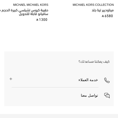
MICHAEL MICHAEL KORS
MICHAEL KORS COLLECTION
ميناوديير تينا جلد
حقيبة كروس تشيلسي كبيرة الحجم م
سافيانو قابلة للتحويل
‎ ⃁ 6580 ‎
‎ ⃁ 1300 ‎
كيف يمكننا مساعدتك؟
خدمة العملاء
تواصل معنا