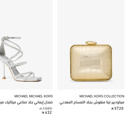
MICHAEL MICHAEL KORS
MICHAEL KORS COLLECTION
ميناوديير تينا منقوش بجلد التمساح المعدني
صندل إيماني جلد صناعي ميتاليك مز
‎ ⃁ 1080 ‎
‎ ⃁ 5720 ‎
‎ ⃁ 432 ‎