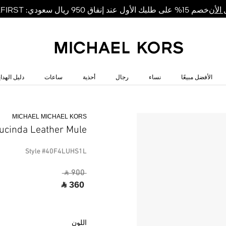
خصم 15% على طلبك الأول عند إنفاق 950 ريال سعودي: MKFIRST
الأن
الأفضل مبيعًا
نساء
رجال
أحذية
ساعات
دليل الهداي
MICHAEL MICHAEL KORS
ucinda Leather Mule
Style #40F4LUHS1L
‎ ⃁ 900 ‎
‎ ⃁ 360 ‎
اللون