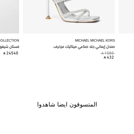
COLLECTION
MICHAEL MICHAEL KORS
صندل إيماني جلد صناعي ميتاليك مزخرف
فستان شيفو
‎ ⃁ 24540 ‎
‎ ⃁ 1080 ‎
‎ ⃁ 432 ‎
المتسوقون ايضا شاهدوا