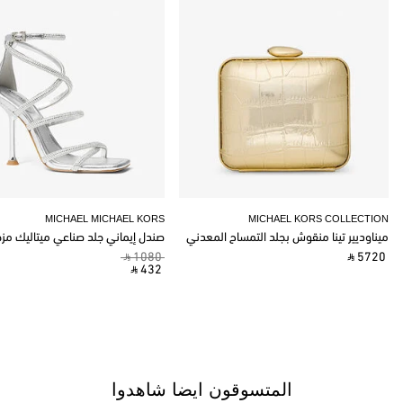
MICHAEL MICHAEL KORS
MICHAEL KORS COLLECTION
ميناوديير تينا منقوش بجلد التمساح المعدني
صندل إيماني جلد صناعي ميتاليك مز
‎ ⃁ 1080 ‎
‎ ⃁ 5720 ‎
‎ ⃁ 432 ‎
المتسوقون ايضا شاهدوا