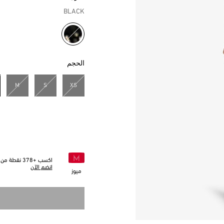
BLACK
مختار
الحجم
M
S
XS
اكسب +
378
نقطة من خ
انضم الآن
ميوز