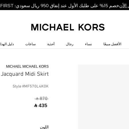
خصم 15% على طلبك الأول عند إنفاق 950 ريال سعودي: MKFIRST
الأن
الأفضل مبيعًا
نساء
رجال
أحذية
ساعات
دليل الهداي
MICHAEL MICHAEL KORS
 Jacquard Midi Skirt
Style #MF570L4K0K
‎ ⃁ 870 ‎
‎ ⃁ 435 ‎
اللون