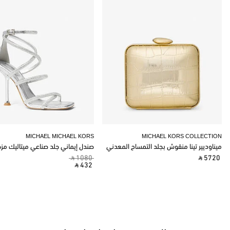
MICHAEL MICHAEL KORS
MICHAEL KORS COLLECTION
ميناوديير تينا منقوش بجلد التمساح المعدني
صندل إيماني جلد صناعي ميتاليك مز
‎ ⃁ 1080 ‎
‎ ⃁ 5720 ‎
‎ ⃁ 432 ‎