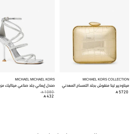
MICHAEL MICHAEL KORS
MICHAEL KORS COLLECTION
ميناوديير تينا منقوش بجلد التمساح المعدني
صندل إيماني جلد صناعي ميتاليك مز
‎ ⃁ 1080 ‎
‎ ⃁ 5720 ‎
‎ ⃁ 432 ‎