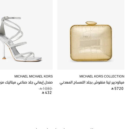
MICHAEL MICHAEL KORS
MICHAEL KORS COLLECTION
ميناوديير تينا منقوش بجلد التمساح المعدني
صندل إيماني جلد صناعي ميتاليك مز
‎ ⃁ 1080 ‎
‎ ⃁ 5720 ‎
‎ ⃁ 432 ‎